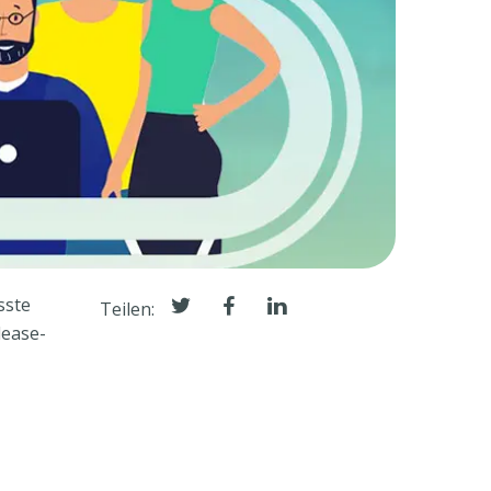
sste
Teilen:
lease-