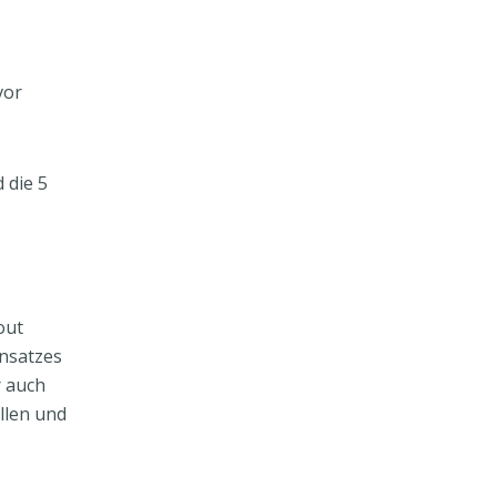
vor
 die 5
out
ensatzes
r auch
ellen und