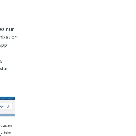
es nur
nisation
App
te
Mail