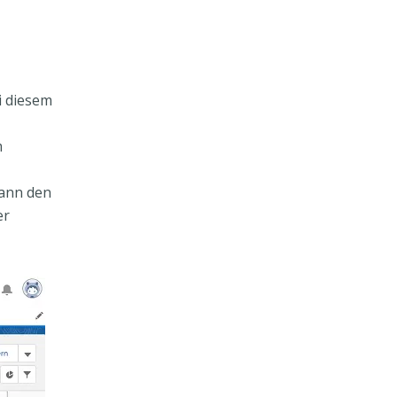
i diesem
m
kann den
er